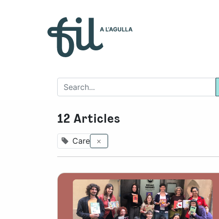
Who 
12 Articles
Care
×