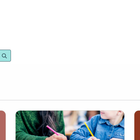
we are
What we offer
Learn with us
Resource