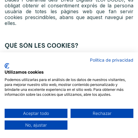
obligat obtenir el consentiment exprés de la persona
usuària de totes les pàgines web que fan servir
cookies prescindibles, abans que aquest navegui per
elles.
QUÈ SÓN LES COOKIES?
Les cookies i altres tecnologies similars com ara local
Política de privacidad
shared objects, flash cookies o píxels, són eines
emprades pels servidors Web per emmagatzemar i
Utilizamos cookies
recuperar informació sobre les persones visitants, així
Podemos utilizarlas para el análisis de los datos de nuestros visitantes,
com per oferir un correcte funcionament del lloc.
para mejorar nuestro sitio web, mostrar contenido personalizado y
Mitjançant l’ús d’aquests dispositius es permet al
brindarle una excelente experiencia en el sitio web. Para obtener más
servidor Web recordar algunes dades referents a la
información sobre las cookies que utilizamos, abre los ajustes.
persona usuària, com les seves preferències per a la
visualització de les pàgines d’aquest servidor, nom i
contrasenya, productes que més li interessen, etc.
Aceptar todo
Rechazar
No, ajustar