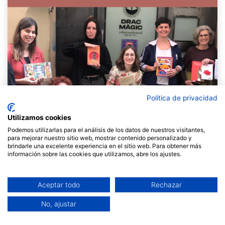
Política de privacidad
Utilizamos cookies
Podemos utilizarlas para el análisis de los datos de nuestros visitantes,
para mejorar nuestro sitio web, mostrar contenido personalizado y
brindarle una excelente experiencia en el sitio web. Para obtener más
información sobre las cookies que utilizamos, abre los ajustes.
Comencem aquest trimestre de tardor compartint amb
Aceptar todo
Rechazar
vosaltres el testimonial de l’
Àngels Seix, gerent de la
cooperativa Drac Màgic.
No, ajustar
Drac Màgic és una cooperativa d’iniciativa social amb