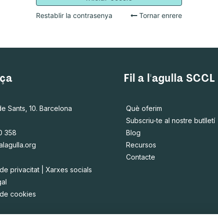
Restablir la contrasenya
Tornar enrere
ça
Fil a l'agulla SCCL
de Sants, 10. Barcelona
Què oferim
Subscriu-te al nostre butlletí
0 358
Blog
alagulla.org
Recursos
Contacte
 de privacitat
|
Xarxes socials
gal
a de cookies