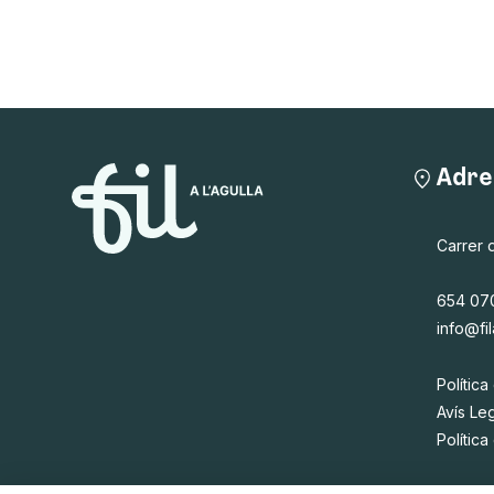
Adre
Carrer 
654 07
info@fil
Política
Avís Le
Polític