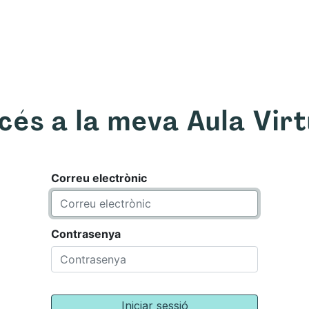
om
Què oferim
Forma't amb nosaltres
Recurso
cés a la meva Aula Virt
Correu electrònic
Contrasenya
Iniciar sessió