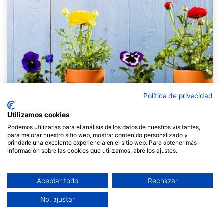
Política de privacidad
Utilizamos cookies
Podemos utilizarlas para el análisis de los datos de nuestros visitantes,
para mejorar nuestro sitio web, mostrar contenido personalizado y
brindarle una excelente experiencia en el sitio web. Para obtener más
El dijous 4 de juny, de 17 a 18.30 h, farem una
información sobre las cookies que utilizamos, abre los ajustes.
xerrada gratuïta per introduir i aprofundir en el
tema de les cures a les organitzacions, a càrrec de
Noemí Canelles i Anna Espadalé.
Serà en format
Aceptar todo
Rechazar
online i et podràs registrar en aquest
formulari
.
No, ajustar
Hi ha moltes experiències que ens diuen que sense
posar atenció a les persones, les relacions i a les