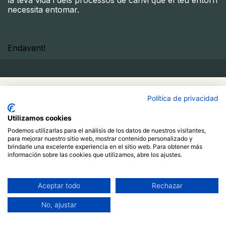
la teva vida i dels processos de canvi que el teu entorn
necessita entomar.
Endavant!​
50.00
€
Política de privacidad
Utilizamos cookies
Buy Now
Podemos utilizarlas para el análisis de los datos de nuestros visitantes,
para mejorar nuestro sitio web, mostrar contenido personalizado y
Add to Cart
brindarle una excelente experiencia en el sitio web. Para obtener más
información sobre las cookies que utilizamos, abre los ajustes.
Ja estic registrat/da
More info
Aceptar todo
Rechazar
Course
No, ajustar