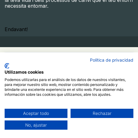
la teva vida i dels processos de canvi que el teu entorn
necessita entomar.
Endavant!​
50.00
€
Política de privacidad
Utilizamos cookies
Buy Now
Podemos utilizarlas para el análisis de los datos de nuestros visitantes,
para mejorar nuestro sitio web, mostrar contenido personalizado y
Add to Cart
brindarle una excelente experiencia en el sitio web. Para obtener más
información sobre las cookies que utilizamos, abre los ajustes.
Ja estic registrat/da
More info
Aceptar todo
Rechazar
Course
No, ajustar