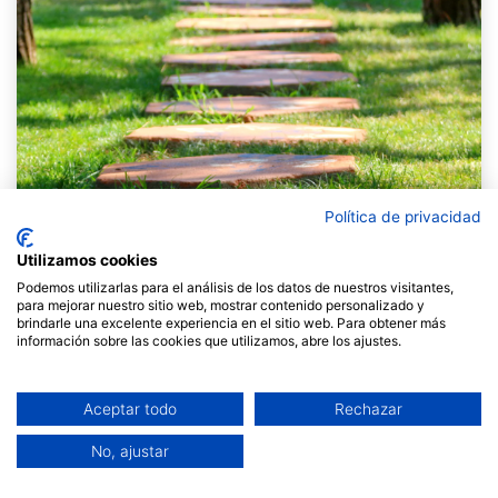
Política de privacidad
Utilizamos cookies
Podemos utilizarlas para el análisis de los datos de nuestros visitantes,
para mejorar nuestro sitio web, mostrar contenido personalizado y
brindarle una excelente experiencia en el sitio web. Para obtener más
información sobre las cookies que utilizamos, abre los ajustes.
A Fil a l’agulla encetem un nou curs amb una
proposta formativa
que neix del convenciment que
aprendre a facilitar és, avui més que mai, una
Aceptar todo
Rechazar
competència clau per habitar la complexitat.
No, ajustar
Vivim temps de
canvis constants
on les
organitzacions i els equips es veuen sovint immersos