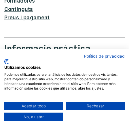
Formadores
Continguts
Preus i pagament
Informació pràctica
Política de privacidad
Utilizamos cookies
Calendari
Podemos utilizarlas para el análisis de los datos de nuestros visitantes,
para mejorar nuestro sitio web, mostrar contenido personalizado y
De gener 2026 a març 2029
brindarle una excelente experiencia en el sitio web. Para obtener más
información sobre las cookies que utilizamos, abre los ajustes.
Aceptar todo
Rechazar
Idioma
No, ajustar
Les llengües principals seran el