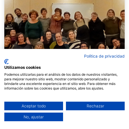
Política de privacidad
Utilizamos cookies
Podemos utilizarlas para el análisis de los datos de nuestros visitantes,
para mejorar nuestro sitio web, mostrar contenido personalizado y
brindarle una excelente experiencia en el sitio web. Para obtener más
información sobre las cookies que utilizamos, abre los ajustes.
Aquest mes de desembre tanquem un nou any del
Curs triennal de facilitació, un programa formatiu de
tres anys que continua creixent i transformant-se.
Aceptar todo
Rechazar
Però per què és tan important i té tant de sentit per a
No, ajustar
nosaltres oferir aquesta formació? És evident que
vivim en un context social altament polaritzat i com a