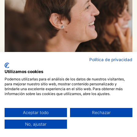
Política de privacidad
Utilizamos cookies
Podemos utilizarlas para el análisis de los datos de nuestros visitantes,
para mejorar nuestro sitio web, mostrar contenido personalizado y
brindarle una excelente experiencia en el sitio web. Para obtener más
información sobre las cookies que utilizamos, abre los ajustes.
Oferim serveis i formacions
Aceptar todo
Rechazar
en facilitació de grups i
No, ajustar
mirada restaurativa per a