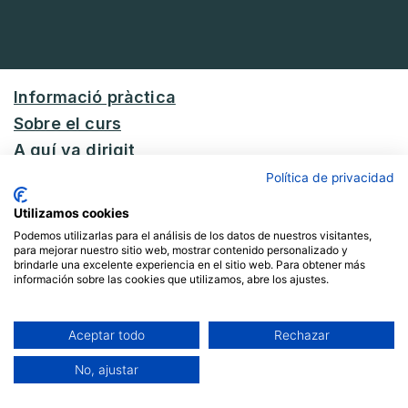
Informació pràctica
Sobre el curs
A quí va dirigit
Formadores
Política de privacidad
Continguts
Utilizamos cookies
Preus i pagament
Podemos utilizarlas para el análisis de los datos de nuestros visitantes,
para mejorar nuestro sitio web, mostrar contenido personalizado y
brindarle una excelente experiencia en el sitio web. Para obtener más
información sobre las cookies que utilizamos, abre los ajustes.
Informació pràctica
Aceptar todo
Rechazar
No, ajustar
Calendari