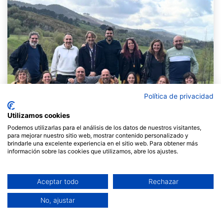
Política de privacidad
Utilizamos cookies
Podemos utilizarlas para el análisis de los datos de nuestros visitantes,
para mejorar nuestro sitio web, mostrar contenido personalizado y
brindarle una excelente experiencia en el sitio web. Para obtener más
información sobre las cookies que utilizamos, abre los ajustes.
Qui ens coneix sap que a Fil a l'agulla ens agrada una
expressió anglesa que diu "Walk the talk"... En català
seria una cosa semblant a "predicar amb l'exemple", o
Aceptar todo
Rechazar
alguna cosa semblant a la congruència entre el que
proposem i el que fem.
No, ajustar
Des de fa uns anys estem interessades en les