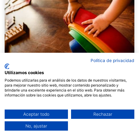
Política de privacidad
Utilizamos cookies
Podemos utilizarlas para el análisis de los datos de nuestros visitantes,
para mejorar nuestro sitio web, mostrar contenido personalizado y
Joguineries
Adreça
Lloc web
brindarle una excelente experiencia en el sitio web. Para obtener más
información sobre las cookies que utilizamos, abre los ajustes.
Joguines
Carrer
Té Facebook
l’ou
Villarroel,
103 08011
Aceptar todo
Rechazar
Barcelona
+34 934
No, ajustar
53 62 02