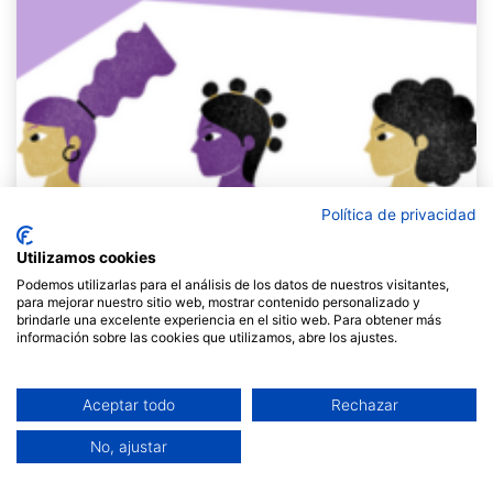
Política de privacidad
Utilizamos cookies
Podemos utilizarlas para el análisis de los datos de nuestros visitantes,
para mejorar nuestro sitio web, mostrar contenido personalizado y
brindarle una excelente experiencia en el sitio web. Para obtener más
información sobre las cookies que utilizamos, abre los ajustes.
Coòpolis
és un dispositiu de foment i promoció de
Aceptar todo
Rechazar
l’Economia Social i Solidària a la ciutat de Barcelona
que
promou un ecosistema d’activitat
No, ajustar
socioeconòmica i formativa, de generació
d’ocupació i d’impacte social
.