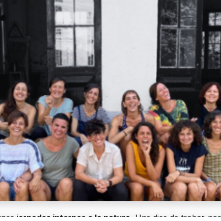
nes j
ornades internes a la natura.
Uns dies de trobar-nos