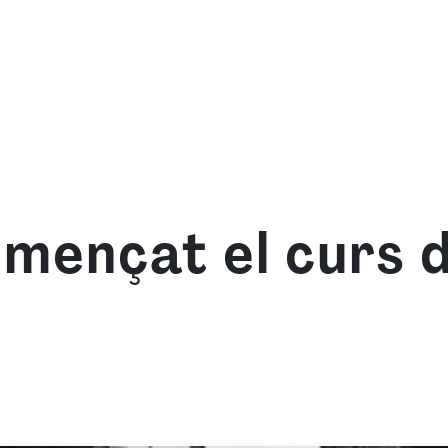
we are
What we offer
Learn with us
Resource
ençat el curs de