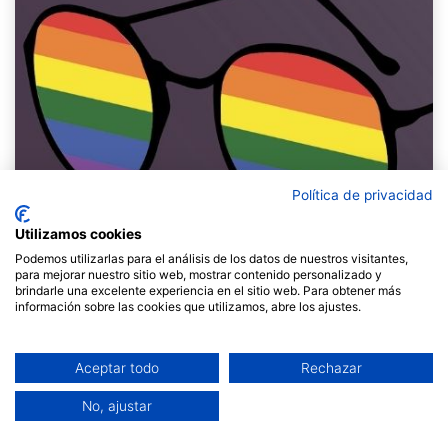
Política de privacidad
Utilizamos cookies
Podemos utilizarlas para el análisis de los datos de nuestros visitantes,
para mejorar nuestro sitio web, mostrar contenido personalizado y
brindarle una excelente experiencia en el sitio web. Para obtener más
información sobre las cookies que utilizamos, abre los ajustes.
El 17 de maig, Dia Internacional contra la LGTBIfòbia,
de 18 a 19.30 h, oferirem la xerrada gratuïta “Aplicant
Aceptar todo
Rechazar
la perspectiva LGTBI+ als grups” a càrrec de Berta
Vallvé i Març Llinàs. Aquesta activitat
en línia, gratuïta
No, ajustar
i oberta a tothom
que hi vulgui participar, està
emmarcada dins del Curs de facilitació triennal que