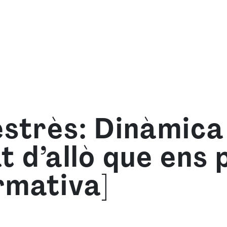
om
Què oferim
Forma't amb nosaltres
Recurso
estrès: Dinàmica 
t d’allò que ens
rmativa]