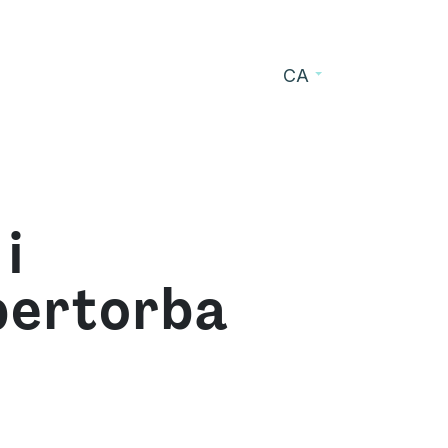
CA
s
Blog
Contacte
i
 pertorba