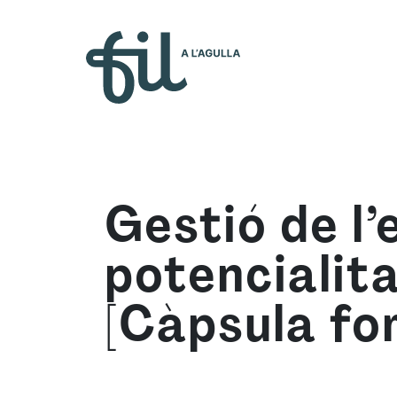
Qui s
Gestió de l’
potencialita
[Càpsula fo