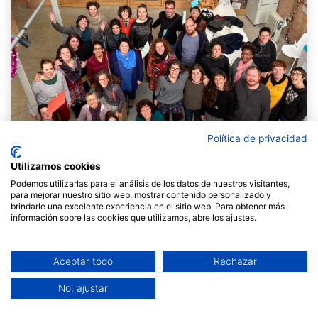
Política de privacidad
Utilizamos cookies
Podemos utilizarlas para el análisis de los datos de nuestros visitantes,
para mejorar nuestro sitio web, mostrar contenido personalizado y
brindarle una excelente experiencia en el sitio web. Para obtener más
información sobre las cookies que utilizamos, abre los ajustes.
Fa més de deu anys, a Fil a l'agulla vam imaginar
un
espai on aprendre a acompanyar grups des d’un lloc
més humà, profund i conscient.
D’aquella intuïció va
néixer el
Curs Triennal de Facilitació
, un recorregut
Aceptar todo
Rechazar
de tres anys que combina pràctica, marc teòric i
transformació personal.
No, ajustar
Avui,
21 persones
han acabat el curs, i les seves