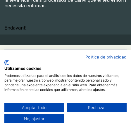
la teva vida i dels processos de canvi que el teu entorn
necessita entomar.
Endavant!​
50,00
€
Política de privacidad
Utilizamos cookies
Compra ara
Podemos utilizarlas para el análisis de los datos de nuestros visitantes,
para mejorar nuestro sitio web, mostrar contenido personalizado y
Afegir a la cistella
brindarle una excelente experiencia en el sitio web. Para obtener más
información sobre las cookies que utilizamos, abre los ajustes.
Ja estic registrat/da
Més informació
Aceptar todo
Rechazar
Curs
No, ajustar