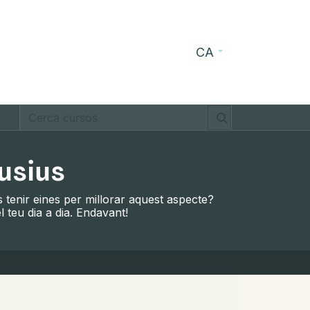
CA
s
Blog
Contacte
usius
s tenir eines per millorar aquest aspecte?
l teu dia a dia. Endavant!