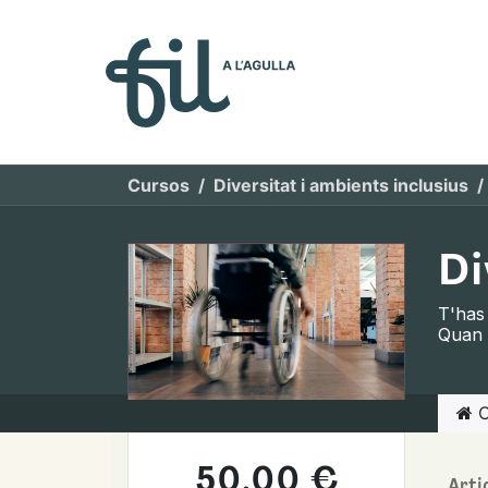
Qui s
Cursos
Diversitat i ambients inclusius
Di
T'has 
Quan a
C
50,00
€
Arti