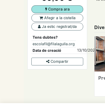
Compra ara
Afegir a la cistella
Ja estic registrat/da
Dive
Tens dubtes?
escolafil@filalagulla.org
13/10/2025
Data de creació
Compartir
Pr