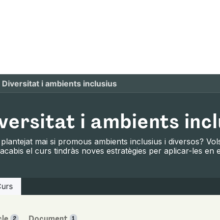
om
Què oferim
Forma't amb nosaltres
Recurso
Diversitat i ambients inclusius
versitat i ambients incl
plantejat mai si promous ambients inclusius i diversos? Vol
cabis el curs tindràs noves estratègies per aplicar-les en e
urs
cle
Document
2
1