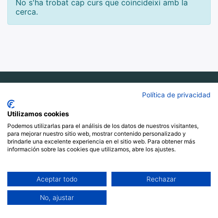
No s'ha trobat cap curs que coincideixi amb la
cerca.
Política de privacidad
Adreça
Utilizamos cookies
Carrer de Sants, 10. Barcelona
Podemos utilizarlas para el análisis de los datos de nuestros visitantes,
para mejorar nuestro sitio web, mostrar contenido personalizado y
brindarle una excelente experiencia en el sitio web. Para obtener más
654 070 358
información sobre las cookies que utilizamos, abre los ajustes.
info@filalagulla.org
Aceptar todo
Rechazar
Fil a l'agulla SCCL
No, ajustar