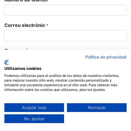
Correu electrònic
*
Companyia
Política de privacidad
Utilizamos cookies
Assumpte
Podemos utilizarlas para el análisis de los datos de nuestros visitantes,
*
para mejorar nuestro sitio web, mostrar contenido personalizado y
brindarle una excelente experiencia en el sitio web. Para obtener más
información sobre las cookies que utilizamos, abre los ajustes.
Pregunta
*
Aceptar todo
Rechazar
No, ajustar