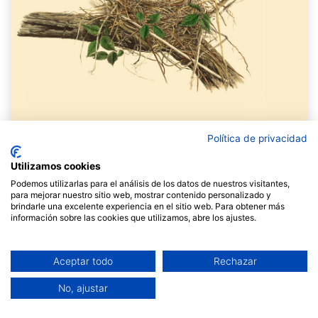
Política de privacidad
Utilizamos cookies
Podemos utilizarlas para el análisis de los datos de nuestros visitantes,
para mejorar nuestro sitio web, mostrar contenido personalizado y
Article de la Neus Andreu Monsech
brindarle una excelente experiencia en el sitio web. Para obtener más
información sobre las cookies que utilizamos, abre los ajustes.
Com a resposta als estímuls interns i externs de
l’entorn on viuen,
els animals s’adapten de forma
natural als seus hàbitats
. No han de pensar com fer-
Aceptar todo
Rechazar
ho, la seva connexió amb el tot i la seva
consciència
d’interdependència
els guia en el seu dia a dia.
No, ajustar
Des de la nostra experiència humana, però