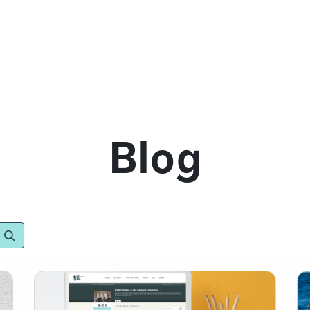
mos
Qué ofrecemos
Fórmate con nosotras
Re
Blog