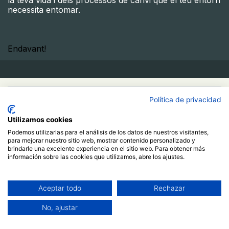
la teva vida i dels processos de canvi que el teu entorn
necessita entomar.
Endavant!​
50,00
€
Política de privacidad
Utilizamos cookies
Comprar ahora
Podemos utilizarlas para el análisis de los datos de nuestros visitantes,
para mejorar nuestro sitio web, mostrar contenido personalizado y
Agregar al carrito
brindarle una excelente experiencia en el sitio web. Para obtener más
información sobre las cookies que utilizamos, abre los ajustes.
Ja estic registrat/da
Más información
Aceptar todo
Rechazar
Curso
No, ajustar