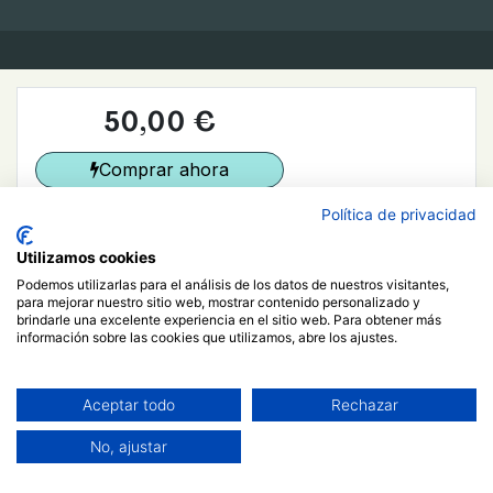
50,00
€
Comprar ahora
Agregar al carrito
Política de privacidad
Ja estic registrat/da
Más información
Utilizamos cookies
Podemos utilizarlas para el análisis de los datos de nuestros visitantes,
para mejorar nuestro sitio web, mostrar contenido personalizado y
Curso
brindarle una excelente experiencia en el sitio web. Para obtener más
información sobre las cookies que utilizamos, abre los ajustes.
Filtrar y ordenar
Limpiar filtros
Aceptar todo
Rechazar
No, ajustar
Ver todos