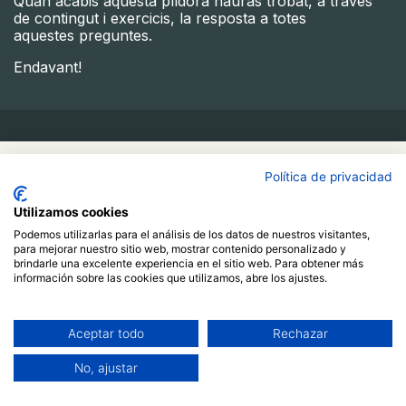
Quan acabis aquesta píldora hauràs trobat, a través
de contingut i exercicis, la resposta a totes
aquestes preguntes.
Endavant!
Política de privacidad
50,00
€
Utilizamos cookies
Comprar ahora
Podemos utilizarlas para el análisis de los datos de nuestros visitantes,
para mejorar nuestro sitio web, mostrar contenido personalizado y
Agregar al carrito
brindarle una excelente experiencia en el sitio web. Para obtener más
información sobre las cookies que utilizamos, abre los ajustes.
Ja estic registrat/da
Más información
Aceptar todo
Rechazar
Curso
No, ajustar