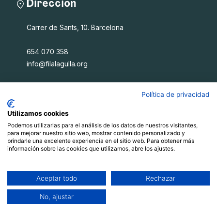
Dirección
Carrer de Sants, 10. Barcelona
654 070 358
info@filalagulla.org
Política de privacidad
Fil a l'agulla SCCL
Utilizamos cookies
Podemos utilizarlas para el análisis de los datos de nuestros visitantes,
Qué ofrecemos
para mejorar nuestro sitio web, mostrar contenido personalizado y
Quiénes somos
brindarle una excelente experiencia en el sitio web. Para obtener más
información sobre las cookies que utilizamos, abre los ajustes.
Blog
Recursos
Contacto
Aceptar todo
Rechazar
No, ajustar
Política de privacitat
|
Xarxes socials
Avís Legal