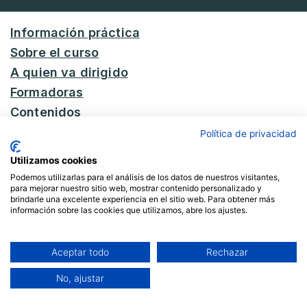
Información práctica
Sobre el curso
A quien va dirigido
Formadoras
Contenidos
Precios y pago
Política de privacidad
Utilizamos cookies
Podemos utilizarlas para el análisis de los datos de nuestros visitantes,
para mejorar nuestro sitio web, mostrar contenido personalizado y
Información práctica
brindarle una excelente experiencia en el sitio web. Para obtener más
información sobre las cookies que utilizamos, abre los ajustes.
Aceptar todo
Rechazar
Calendario
No, ajustar
21 y 22 de noviembre, 19 y 20
de diciembre, 16 y 17 de enero,