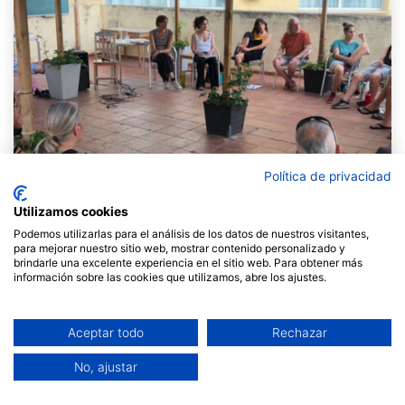
Política de privacidad
Utilizamos cookies
Podemos utilizarlas para el análisis de los datos de nuestros visitantes,
para mejorar nuestro sitio web, mostrar contenido personalizado y
brindarle una excelente experiencia en el sitio web. Para obtener más
información sobre las cookies que utilizamos, abre los ajustes.
Crónica del primer foro abierto en el marco del
proyecto Proyecto Singulars Cohabitación Inclusiva. ​
Aceptar todo
Rechazar
¿Vivir juntas es posible?​
No, ajustar
¿Puede la cohabitación ser un espacio de
comunidad y justicia social?