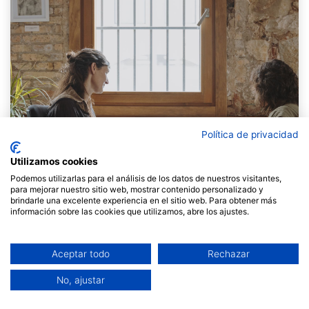
Política de privacidad
Utilizamos cookies
Podemos utilizarlas para el análisis de los datos de nuestros visitantes,
para mejorar nuestro sitio web, mostrar contenido personalizado y
brindarle una excelente experiencia en el sitio web. Para obtener más
información sobre las cookies que utilizamos, abre los ajustes.
Aceptar todo
Rechazar
A
Fil a l’agulla
fa anys que ens fem una pregunta
recurrent:
com construïm organitzacions on el poder
No, ajustar
es posi al servei del bé comú, les persones se sentin
part i el benestar sigui una pràctica col·lectiva i