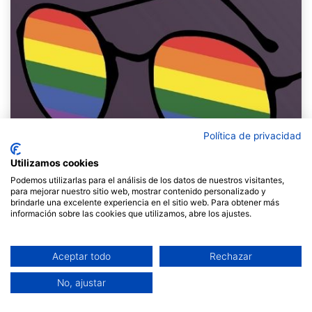
Política de privacidad
Utilizamos cookies
Podemos utilizarlas para el análisis de los datos de nuestros visitantes,
para mejorar nuestro sitio web, mostrar contenido personalizado y
brindarle una excelente experiencia en el sitio web. Para obtener más
información sobre las cookies que utilizamos, abre los ajustes.
El 17 de mayo, Día Internacional contra la LGTBIfobia,
de 18 a 19:30 h, ofreceremos la charla gratuita
Aceptar todo
Rechazar
"Aplicando la perspectiva LGTBI+ a los grupos" a
cargo de Berta Vallvé y Març Llinàs. Esta actividad
en
No, ajustar
línea, gratuita y abierta a todo
el que desee
participar, está enmarcada dentro del Curso de