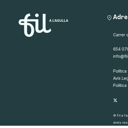
Adre
Carrer 
654 07
info@fil
Política
Avís Le
Polític
© Fil a l
drets res