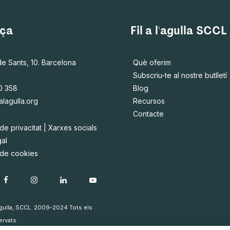
ça
Fil a l'agulla SCCL
de Sants, 10. Barcelona
Què oferim
Subscriu-te al nostre butlletí
0 358
Blog
alagulla.org
Recursos
Contacte
 de privacitat
|
Xarxes socials
gal
a de cookies
'agulla, SCCL. 2009-2024 Tots els
ervats.