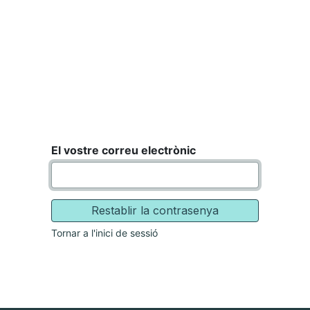
om
Què oferim
Forma't amb nosaltres
Recurso
El vostre correu electrònic
Restablir la contrasenya
Tornar a l'inici de sessió