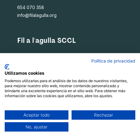
654 070 358
info@filalagulla.org
Fil a l'agulla SCCL
Què oferim
Política de privacidad
Qui som
Blog
Utilizamos cookies
Recursos
Podemos utilizarlas para el análisis de los datos de nuestros visitantes,
para mejorar nuestro sitio web, mostrar contenido personalizado y
Contacte
brindarle una excelente experiencia en el sitio web. Para obtener más
información sobre las cookies que utilizamos, abre los ajustes.
Política de privacitat
|
Xarxes socials
Avís Legal
Aceptar todo
Rechazar
|
Política de cookies
No, ajustar