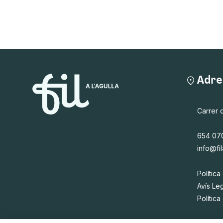
Adre
Carrer 
654 07
info@fil
Política
Avís Le
Polític