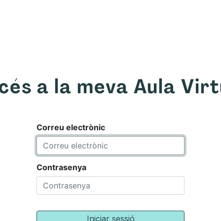
om
Què oferim
Forma't amb nosaltres
Recurso
cés a la meva Aula Virt
Correu electrònic
Contrasenya
Iniciar sessió