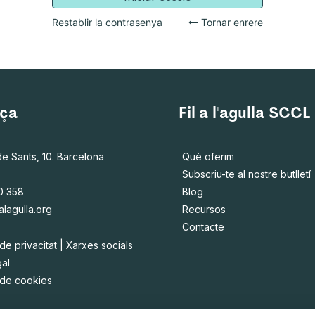
Restablir la contrasenya
Tornar enrere
ça
Fil a l'agulla SCCL
de Sants, 10. Barcelona
Què oferim
Subscriu-te al nostre butlletí
0 358
Blog
alagulla.org
Recursos
Contacte
 de privacitat
|
Xarxes socials
gal
a de cookies