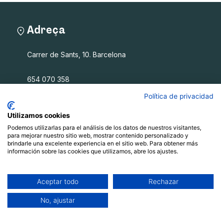
Adreça
Carrer de Sants, 10. Barcelona
654 070 358
info@filalagulla.org
Política de privacidad
Utilizamos cookies
Podemos utilizarlas para el análisis de los datos de nuestros visitantes,
Fil a l'agulla SCCL
para mejorar nuestro sitio web, mostrar contenido personalizado y
brindarle una excelente experiencia en el sitio web. Para obtener más
información sobre las cookies que utilizamos, abre los ajustes.
Què oferim
Qui som
Blog
Aceptar todo
Rechazar
Recursos
No, ajustar
Contacte