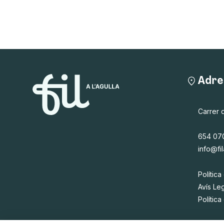
Adre
Carrer 
654 07
info@fil
Política
Avís Le
Polític