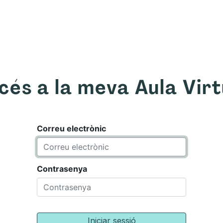
om
Què oferim
Forma't amb nosaltres
Recurso
cés a la meva Aula Virt
Correu electrònic
Contrasenya
Iniciar sessió