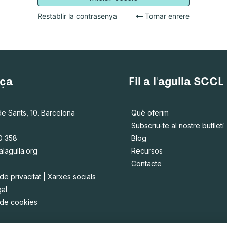
Restablir la contrasenya
Tornar enrere
ça
Fil a l'agulla SCCL
de Sants, 10. Barcelona
Què oferim
Subscriu-te al nostre butlletí
0 358
Blog
alagulla.org
Recursos
Contacte
 de privacitat
|
Xarxes socials
gal
a de cookies