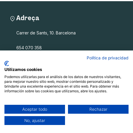
Adreça
Carrer de Sants, 10. Barcelona
654 070 358
info@filalagulla.org
Política de privacidad
Utilizamos cookies
Podemos utilizarlas para el análisis de los datos de nuestros visitantes,
Fil a l'agulla SCCL
para mejorar nuestro sitio web, mostrar contenido personalizado y
brindarle una excelente experiencia en el sitio web. Para obtener más
información sobre las cookies que utilizamos, abre los ajustes.
Què oferim
Qui som
Blog
Aceptar todo
Rechazar
Recursos
No, ajustar
Contacte